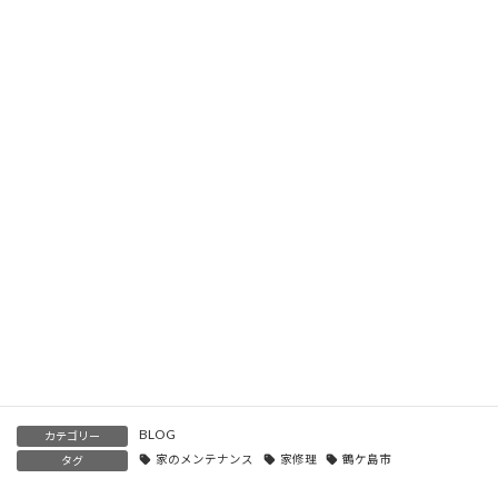
2023年6月29日
塗装工事のプロが解説する、鶴ヶ島での塗装工事の流れについ
て
2023年6月27日
鶴ヶ島 外壁塗装の重要性と輝建装のサービス
2023年6月25日
鶴ヶ島市での塗装業の重要性と輝建装の役割
2023年6月2日
BLOG
カテゴリー
家のメンテナンス
家修理
鶴ケ島市
タグ